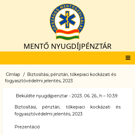
Ugrás
a
tartalomra
MENTŐ NYUGDÍJPÉNZTÁR
Fő
Címlap
Biztosítási, pénztári, tőkepiaci kockázati és
Morzsa
navigáció
fogyasztóvédelmi jelentés, 2023
Beküldte
nyugdijpenztar
-
2023. 06. 26., h – 10:39
Biztosítási, pénztári, tőkepiaci kockázati és
fogyasztóvédelmi jelentés, 2023
Prezentáció