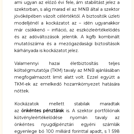
ami ugyan az előző évi fele, ám stabilitást jelez a
szektorban, s alig marad el az MNB által a szektor
jövőképében vázolt célértéktől. A biztosítók üzleti
modelljénél a kockázatot az – idén ugyanakkor
már csökkenő – infláció, az eszközleértékelődés
és az adóváltozások jelentik. A kgfb kombinált
mutatószáma és a mezőgazdasági biztosítások
kárhányada is kockázatot jelez.
Valamennyi hazai életbiztosítás teljes
költségmutatója (TKM) tavaly az MNB ajánlásában
megfogalmazott limit alatt volt. Ezzel együtt a
TKM-ek az emelkedő hozamkörnyezet hatására
nőttek.
Kockázatok mellett stabilak maradtak
az
önkéntes pénztárak
is. A szektor portfóliónak
kötvényleértékelődése nyomán tavaly az
önkéntes nyugdíjpénztári egyéni számlák
egyenlege bő 100 milliárd forinttal apadt, s 1 598