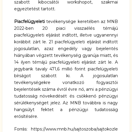
szabott kibocsátói workshopot, szakmai
egyeztetést tartott.
Piacfelügyeleti
tevékenysége keretében az MNB
2022-ben 20 piaci visszaélés témájú
piacfelügyeleti eljárást indított, illetve ugyanennyi
korábbit zárt le. 21 piacfelügyeleti eljárást indított
jogosulatlan, azaz engedély vagy bejelentés
hiányában végzett tevékenység gyanúja miatt, és
14 ilyen témájú piacfelügyeleti eljárást zárt le. A
jegybank tavaly 471,6 millió forint piacfelügyeleti
bírságot szabott ki. A jogosulatlan
tevékenységekre vonatkozó fogyasztói
bejelentések száma évről évre nő, ami a pénzügyi
tudatosság növekedését és csökkenő pénzügyi
sérülékenységet jelez. Az MNB továbbra is nagy
hangsúlyt fektet a pénzügyi tudatosság
erősítésére.
Forrás:
https://www.mnb.hu/sajtoszoba/sajtokozle