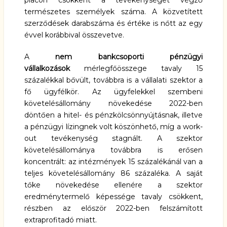
piacon csökkent a tevékenységet végző
természetes személyek száma. A közvetített
szerződések darabszáma és értéke is nőtt az egy
évvel korábbival összevetve.
A
nem bankcsoporti pénzügyi
vállalkozások
mérlegfőösszege tavaly 15
százalékkal bővült, továbbra is a vállalati szektor a
fő ügyfélkör. Az ügyfelekkel szembeni
követelésállomány növekedése 2022-ben
döntően a hitel- és pénzkölcsönnyújtásnak, illetve
a pénzügyi lízingnek volt köszönhető, míg a work-
out tevékenység stagnált. A szektor
követelésállománya továbbra is erősen
koncentrált: az intézmények 15 százalékánál van a
teljes követelésállomány 86 százaléka. A saját
tőke növekedése ellenére a szektor
eredménytermelő képessége tavaly csökkent,
részben az először 2022-ben felszámított
extraprofitadó miatt.