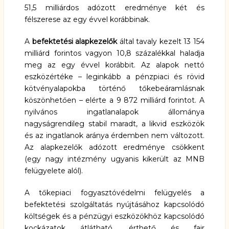
51,5 milliárdos adózott eredménye két és
félszerese az egy évvel korábbinak.
A
befektetési alapkezelők
által tavaly kezelt 13 154
milliárd forintos vagyon 10,8 százalékkal haladja
meg az egy évvel korábbit. Az alapok nettó
eszközértéke – leginkább a pénzpiaci és rövid
kötvényalapokba történő tőkebeáramlásnak
köszönhetően – elérte a 9 872 milliárd forintot. A
nyilvános ingatlanalapok állománya
nagyságrendileg stabil maradt, a likvid eszközök
és az ingatlanok aránya érdemben nem változott.
Az alapkezelők adózott eredménye csökkent
(egy nagy intézmény ugyanis kikerült az MNB
felügyelete alól).
A tőkepiaci fogyasztóvédelmi felügyelés a
befektetési szolgáltatás nyújtásához kapcsolódó
költségek és a pénzügyi eszközökhöz kapcsolódó
kockázatok átlátható, érthető és fair