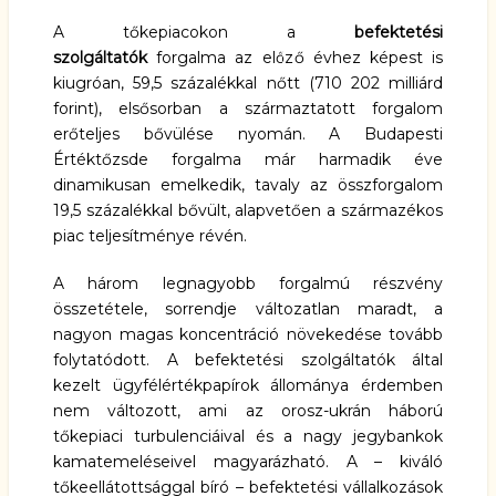
A tőkepiacokon a
befektetési
szolgáltatók
forgalma az előző évhez képest is
kiugróan, 59,5 százalékkal nőtt (710 202 milliárd
forint), elsősorban a származtatott forgalom
erőteljes bővülése nyomán. A Budapesti
Értéktőzsde forgalma már harmadik éve
dinamikusan emelkedik, tavaly az összforgalom
19,5 százalékkal bővült, alapvetően a származékos
piac teljesítménye révén.
A három legnagyobb forgalmú részvény
összetétele, sorrendje változatlan maradt, a
nagyon magas koncentráció növekedése tovább
folytatódott. A befektetési szolgáltatók által
kezelt ügyfélértékpapírok állománya érdemben
nem változott, ami az orosz-ukrán háború
tőkepiaci turbulenciáival és a nagy jegybankok
kamatemeléseivel magyarázható. A – kiváló
tőkeellátottsággal bíró – befektetési vállalkozások