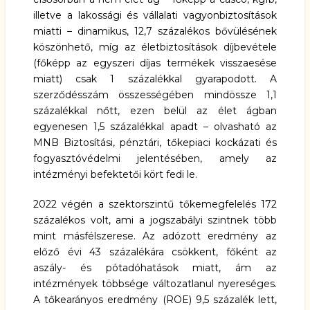
illetve a lakossági és vállalati vagyonbiztosítások
miatti – dinamikus, 12,7 százalékos bővülésének
köszönhető, míg az életbiztosítások díjbevétele
(főképp az egyszeri díjas termékek visszaesése
miatt) csak 1 százalékkal gyarapodott. A
szerződésszám összességében mindössze 1,1
százalékkal nőtt, ezen belül az élet ágban
egyenesen 1,5 százalékkal apadt – olvasható az
MNB
Biztosítási, pénztári, tőkepiaci kockázati és
fogyasztóvédelmi jelentésében
, amely az
intézményi befektetői kört fedi le.
2022 végén a szektorszintű tőkemegfelelés 172
százalékos volt, ami a jogszabályi szintnek több
mint másfélszerese. Az adózott eredmény az
előző évi 43 százalékára csökkent, főként az
aszály- és pótadóhatások miatt, ám az
intézmények többsége változatlanul nyereséges.
A tőkearányos eredmény (ROE) 9,5 százalék lett,