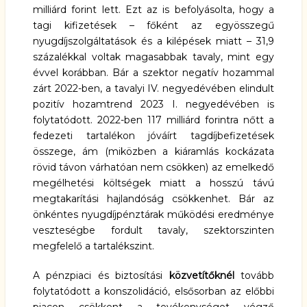
milliárd forint lett. Ezt az is befolyásolta, hogy a
tagi kifizetések – főként az egyösszegű
nyugdíjszolgáltatások és a kilépések miatt – 31,9
százalékkal voltak magasabbak tavaly, mint egy
évvel korábban. Bár a szektor negatív hozammal
zárt 2022-ben, a tavalyi IV. negyedévében elindult
pozitív hozamtrend 2023 I. negyedévében is
folytatódott. 2022-ben 117 milliárd forintra nőtt a
fedezeti tartalékon jóváírt tagdíjbefizetések
összege, ám (miközben a kiáramlás kockázata
rövid távon várhatóan nem csökken) az emelkedő
megélhetési költségek miatt a hosszú távú
megtakarítási hajlandóság csökkenhet. Bár az
önkéntes nyugdíjpénztárak működési eredménye
veszteségbe fordult tavaly, szektorszinten
megfelelő a tartalékszint.
A pénzpiaci és biztosítási
közvetítőknél
tovább
folytatódott a konszolidáció, elsősorban az előbbi