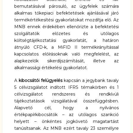
bemutatásával párosuló, az ügyfelek számára
alkalmas tőkepiaci befektetések ajánlásával járó
termékértékesítési gyakorlatokat mozdítja elő. Az
MNB ennek érdekében ellenőrizte a befektetési
szolgáltatók előzetes és utólagos
költségtájékoztatási gyakorlatát, a határon
átnyúló CFD-k, a MiFID II termékirányítással
kapcsolatos előírásoknak való megfelelést, az
alapkezelők sikerdíjszámítását, illetve az
alkalmassági értékelési gyakorlatot.
A
kibocsátói felügyelés
kapcsán a jegybank tavaly
5 célvizsgálatot indított IFRS témakörben és 1
célvizsgálatot rendszeres és rendkívüli
tájékoztatások vizsgálatával összefüggésben.
Alapvető cél, hogy a nyilvános
értékpapírkibocsátók – az utólagos szankció
helyett – önkéntes jogkövető magatartást
tanúsítsanak. Az MNB ezért tavaly 23 személyre