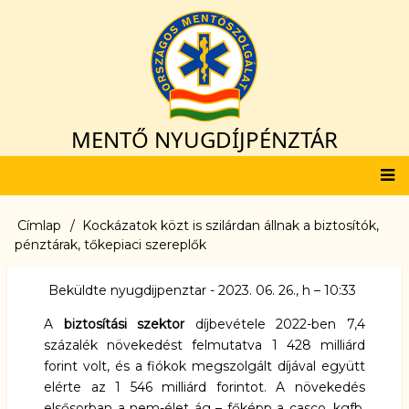
Ugrás
a
tartalomra
MENTŐ NYUGDÍJPÉNZTÁR
Fő
Címlap
Kockázatok közt is szilárdan állnak a biztosítók,
Morzsa
navigáció
pénztárak, tőkepiaci szereplők
Beküldte
nyugdijpenztar
-
2023. 06. 26., h – 10:33
A
biztosítási szektor
díjbevétele 2022-ben 7,4
százalék növekedést felmutatva 1 428 milliárd
forint volt, és a fiókok megszolgált díjával együtt
elérte az 1 546 milliárd forintot. A növekedés
elsősorban a nem-élet ág – főképp a casco, kgfb,