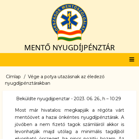
Ugrás
a
tartalomra
MENTŐ NYUGDÍJPÉNZTÁR
Fő
Címlap
Vége a potya utazásnak az éledező
Morzsa
navigáció
nyugdíjpénztárakban
Beküldte
nyugdijpenztar
-
2023. 06. 26., h – 10:29
Most már hivatalos: megkapják a régóta várt
mentőövet a hazai
önkéntes nyugdíjpénztárak
. A
jövőben a nem fizető tagok számláiról akkor is
levonhatják majd utólag a minimális tagdíjból
elvonható összeget, ha nincs pozitív hozam. Az