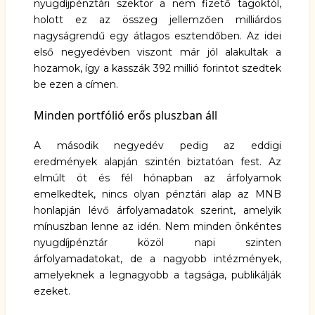
nyugdíjpénztári szektor a nem fizető tagoktól,
holott ez az összeg jellemzően milliárdos
nagyságrendű egy átlagos esztendőben. Az idei
első negyedévben viszont már
jól alakultak a
hozamok
, így a kasszák 392 millió forintot szedtek
be ezen a címen.
Minden portfólió erős pluszban áll
A második negyedév pedig az eddigi
eredmények alapján szintén biztatóan fest. Az
elmúlt öt és fél hónapban az árfolyamok
emelkedtek, nincs olyan pénztári alap az MNB
honlapján lévő árfolyamadatok szerint, amelyik
mínuszban lenne az idén. Nem minden önkéntes
nyugdíjpénztár közöl napi szinten
árfolyamadatokat, de a nagyobb intézmények,
amelyeknek a legnagyobb a tagsága, publikálják
ezeket.