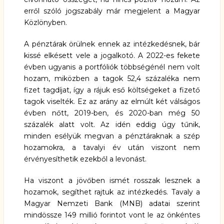
erről szóló jogszabály már megjelent a Magyar
Közlönyben.
A pénztárak örülnek ennek az
intézkedésnek
, bár
kissé elkésett vele a jogalkotó. A 2022-es fekete
évben ugyanis a portfóliók többségénél nem volt
hozam, miközben a tagok 52,4 százaléka nem
fizet tagdíjat, így a rájuk eső költségeket a fizető
tagok viselték. Ez az arány az elmúlt két válságos
évben nőtt, 2019-ben, és 2020-ban még 50
százalék alatt volt. Az idén eddig úgy tűnik,
minden esélyük megvan a pénztáraknak a szép
hozamokra, a tavalyi év után viszont nem
érvényesíthetik ezekből a levonást.
Ha viszont a jövőben ismét rosszak lesznek a
hozamok, segíthet rajtuk az intézkedés. Tavaly a
Magyar Nemzeti Bank (MNB) adatai szerint
mindössze 149 millió forintot vont le az önkéntes