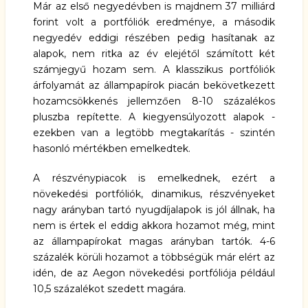
Már az első negyedévben is majdnem 37 milliárd
forint volt a portfóliók eredménye, a második
negyedév eddigi részében pedig hasítanak az
alapok, nem ritka az év elejétől számított két
számjegyű hozam sem. A klasszikus portfóliók
árfolyamát az
állampapírok
piacán bekövetkezett
hozamcsökkenés jellemzően 8-10 százalékos
pluszba repítette. A kiegyensúlyozott alapok -
ezekben van a legtöbb megtakarítás - szintén
hasonló mértékben emelkedtek.
A részvénypiacok is emelkednek, ezért a
növekedési portfóliók, dinamikus, részvényeket
nagy arányban tartó nyugdíjalapok is jól állnak, ha
nem is értek el eddig akkora hozamot még, mint
az állampapírokat magas arányban tartók. 4-6
százalék körüli hozamot a többségük már elért az
idén, de az Aegon növekedési portfóliója például
10,5 százalékot szedett magára.