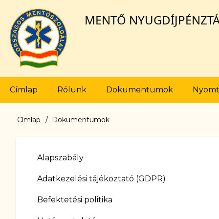
Ugrás
MENTŐ NYUGDÍJPÉNZT
a
tartalomra
Fő
Címlap
Rólunk
Dokumentumok
Nyomt
navigáció
Címlap
Dokumentumok
Morzsa
Alapszabály
Adatkezelési tájékoztató (GDPR)
Befektetési politika