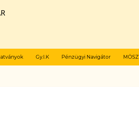
ÁR
atványok
Gy.I.K
Pénzügyi Navigátor
MÖSZ